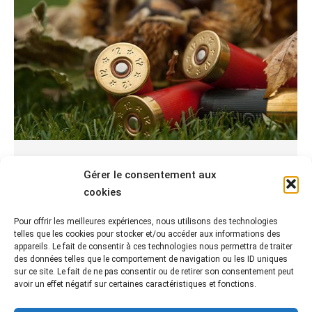
La Formation Sécurité Décennale
Gérer le consentement aux
ACTUALITÉS
,
CHASSE
Par
Angéline Richard
09/12/2022
cookies
La formation sécurité décennale part du postulat
Pour offrir les meilleures expériences, nous utilisons des technologies
que la sécurité en matière de chasse est une
telles que les cookies pour stocker et/ou accéder aux informations des
préoccupation importante pour les chasseurs.
appareils. Le fait de consentir à ces technologies nous permettra de traiter
des données telles que le comportement de navigation ou les ID uniques
sur ce site. Le fait de ne pas consentir ou de retirer son consentement peut
avoir un effet négatif sur certaines caractéristiques et fonctions.