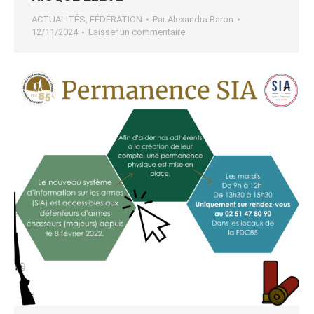
ACTUALITÉS
,
FÉDÉRATION
Par
Alexandra Baron
12/11/2024
Laisser un commentaire