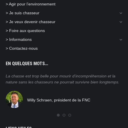
> Agir pour l’environnement
> Je suis chasseur
> Je veux devenir chasseur
> Foire aux questions
> Informations
> Contactez-nous
EN QUELQUES MOTS…
ain
La chasse est trop belle pour mourir d’incompréhension et la
Nos
nature sans les chasseurs ne pourrait survivre bien longtemps.
mor
pra
tro
Willy Schraen, président de la FNC
nat
rég
com