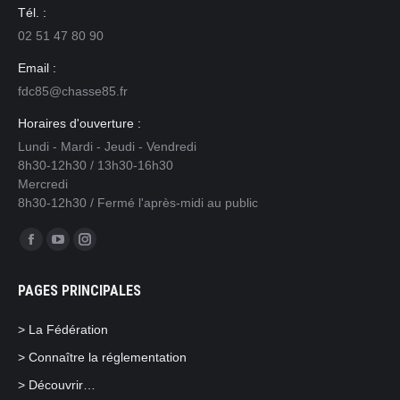
Tél. :
02 51 47 80 90
Email :
fdc85@chasse85.fr
Horaires d'ouverture :
Lundi - Mardi - Jeudi - Vendredi
8h30-12h30 / 13h30-16h30
Mercredi
8h30-12h30 / Fermé l'après-midi au public
Trouvez nous sur :
Facebook
YouTube
Instagram
page
page
page
PAGES PRINCIPALES
opens
opens
opens
in
in
in
> La Fédération
new
new
new
> Connaître la réglementation
window
window
window
> Découvrir…