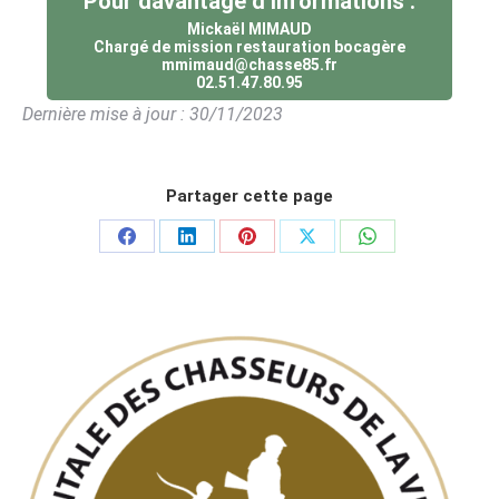
Pour davantage d’informations :
Mickaël MIMAUD
Chargé de mission restauration bocagère
mmimaud@chasse85.fr
02.51.47.80.95
Dernière mise à jour : 30/11/2023
Partager cette page
Partager
Partager
Partager
Partager
Partager
sur
sur
sur
sur
sur
Facebook
LinkedIn
Pinterest
X
WhatsApp