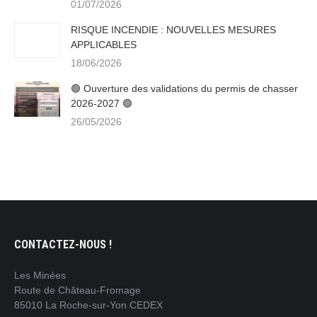
01/07/2026
RISQUE INCENDIE : NOUVELLES MESURES
APPLICABLES
18/06/2026
🟢 Ouverture des validations du permis de chasser
2026-2027 🟢
26/05/2026
CONTACTEZ-NOUS !
Les Minées
Route de Château-Fromage
85010 La Roche-sur-Yon CEDEX