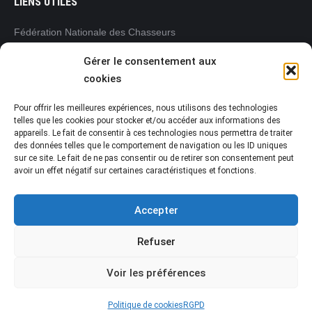
LIENS UTILES
Fédération Nationale des Chasseurs
www.chasseurdefrance.com
Gérer le consentement aux
Fédération Régionale des Chasseurs
cookies
Pays de la Loire
www.frc-paysdelaloire.com
Pour offrir les meilleures expériences, nous utilisons des technologies
L’Office français de la biodiversité (OFB)
telles que les cookies pour stocker et/ou accéder aux informations des
appareils. Le fait de consentir à ces technologies nous permettra de traiter
www.ofb.gouv.fr
des données telles que le comportement de navigation ou les ID uniques
Préfecture de la Vendée
sur ce site. Le fait de ne pas consentir ou de retirer son consentement peut
www.vendee.gouv.fr
avoir un effet négatif sur certaines caractéristiques et fonctions.
Accepter
Refuser
Voir les préférences
Fédération Départementale des Chasseurs de la Vendée
© 2021 • www.chasseur-vendeen.fr Dream-Theme — truly
premium
WordPress themes
Politique de cookies
RGPD
MENU FOOTER 2