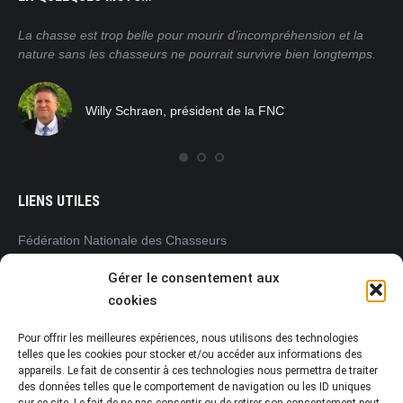
ain
La chasse est trop belle pour mourir d’incompréhension et la
Nos
nature sans les chasseurs ne pourrait survivre bien longtemps.
mor
pra
tro
Willy Schraen, président de la FNC
nat
rég
com
LIENS UTILES
Fédération Nationale des Chasseurs
www.chasseurdefrance.com
Gérer le consentement aux
Fédération Régionale des Chasseurs
cookies
Pays de la Loire
www.frc-paysdelaloire.com
Pour offrir les meilleures expériences, nous utilisons des technologies
L’Office français de la biodiversité (OFB)
telles que les cookies pour stocker et/ou accéder aux informations des
appareils. Le fait de consentir à ces technologies nous permettra de traiter
www.ofb.gouv.fr
des données telles que le comportement de navigation ou les ID uniques
Préfecture de la Vendée