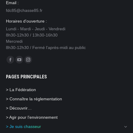
Email :
fdc85@chasse85.fr
Horaires d'ouverture :
Lundi - Mardi - Jeudi - Vendredi
8h30-12h30 / 13h30-16h30
Mercredi
8h30-12h30 / Fermé l'après-midi au public
Trouvez nous sur :
Facebook
YouTube
Instagram
page
page
page
PAGES PRINCIPALES
opens
opens
opens
in
in
in
> La Fédération
new
new
new
> Connaître la réglementation
window
window
window
> Découvrir…
> Agir pour l’environnement
> Je suis chasseur