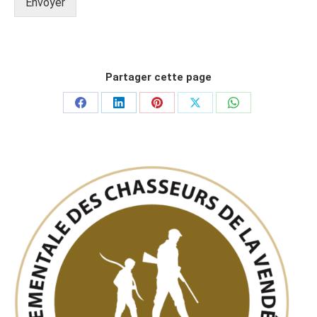
Envoyer
Partager cette page
Partager
Partager
Partager
Partager
Partager
sur
sur
sur
sur
sur
Facebook
LinkedIn
Pinterest
X
WhatsApp