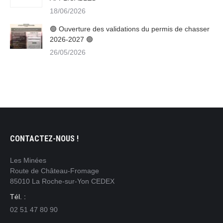
18/06/2026
🟢 Ouverture des validations du permis de chasser
2026-2027 🟢
26/05/2026
CONTACTEZ-NOUS !
Les Minées
Route de Château-Fromage
85010 La Roche-sur-Yon CEDEX
Tél. :
02 51 47 80 90