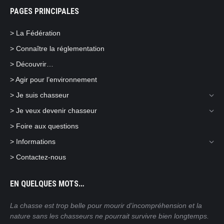
page
page
page
PAGES PRINCIPALES
opens
opens
opens
in
in
in
> La Fédération
new
new
new
> Connaître la réglementation
window
window
window
> Découvrir…
> Agir pour l’environnement
> Je suis chasseur
> Je veux devenir chasseur
> Foire aux questions
> Informations
> Contactez-nous
EN QUELQUES MOTS…
ain
La chasse est trop belle pour mourir d’incompréhension et la
Nos
nature sans les chasseurs ne pourrait survivre bien longtemps.
mor