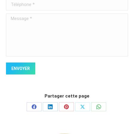
Téléphone *
Message *
ENVOYER
Partager cette page
Partager
Partager
Partager
Partager
Partager
sur
sur
sur
sur
sur
Facebook
LinkedIn
Pinterest
X
WhatsApp