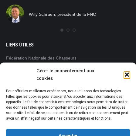
pra
tro
Willy Schraen, président de la FNC
nat
rég
com
LIENS UTILES
Fédération Nationale des Chasseurs
www.chasseurdefrance.com
Gérer le consentement aux
Fédération Régionale des Chasseurs
cookies
Pays de la Loire
www.frc-paysdelaloire.com
Pour offrir les meilleures expériences, nous utilisons des technologies
L’Office français de la biodiversité (OFB)
telles que les cookies pour stocker et/ou accéder aux informations des
appareils. Le fait de consentir à ces technologies nous permettra de traiter
www.ofb.gouv.fr
des données telles que le comportement de navigation ou les ID uniques
Préfecture de la Vendée
sur ce site. Le fait de ne pas consentir ou de retirer son consentement peut
www.vendee.gouv.fr
avoir un effet négatif sur certaines caractéristiques et fonctions.
Accepter