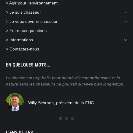
> Agir pour l’environnement
> Je suis chasseur
> Je veux devenir chasseur
> Foire aux questions
> Informations
> Contactez-nous
EN QUELQUES MOTS…
ain
La chasse est trop belle pour mourir d’incompréhension et la
Nos
nature sans les chasseurs ne pourrait survivre bien longtemps.
mor
pra
tro
Willy Schraen, président de la FNC
nat
rég
com
LIENS UTILES