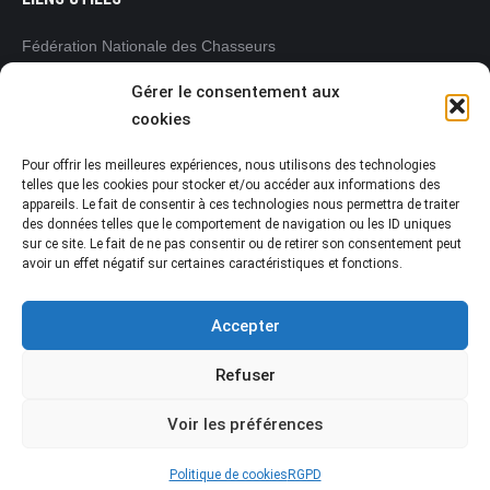
Fédération Nationale des Chasseurs
www.chasseurdefrance.com
Gérer le consentement aux
Fédération Régionale des Chasseurs
cookies
Pays de la Loire
www.frc-paysdelaloire.com
Pour offrir les meilleures expériences, nous utilisons des technologies
L’Office français de la biodiversité (OFB)
telles que les cookies pour stocker et/ou accéder aux informations des
appareils. Le fait de consentir à ces technologies nous permettra de traiter
www.ofb.gouv.fr
des données telles que le comportement de navigation ou les ID uniques
Préfecture de la Vendée
sur ce site. Le fait de ne pas consentir ou de retirer son consentement peut
www.vendee.gouv.fr
avoir un effet négatif sur certaines caractéristiques et fonctions.
Accepter
Refuser
Voir les préférences
Fédération Départementale des Chasseurs de la Vendée
© 2021 • www.chasseur-vendeen.fr Dream-Theme — truly
premium
WordPress themes
Politique de cookies
RGPD
MENU FOOTER 2