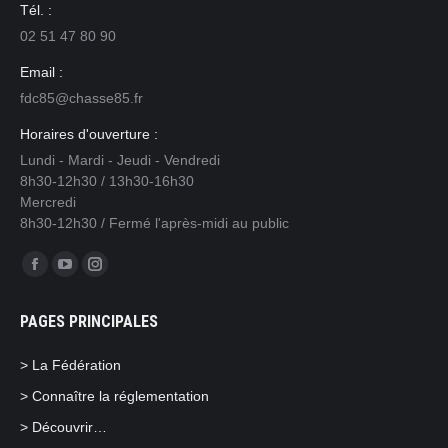
Tél. :
02 51 47 80 90
Email :
fdc85@chasse85.fr
Horaires d'ouverture :
Lundi - Mardi - Jeudi - Vendredi
8h30-12h30 / 13h30-16h30
Mercredi
8h30-12h30 / Fermé l'après-midi au public
Trouvez nous sur :
Facebook
YouTube
Instagram
page
page
page
PAGES PRINCIPALES
opens
opens
opens
in
in
in
> La Fédération
new
new
new
> Connaître la réglementation
window
window
window
> Découvrir…