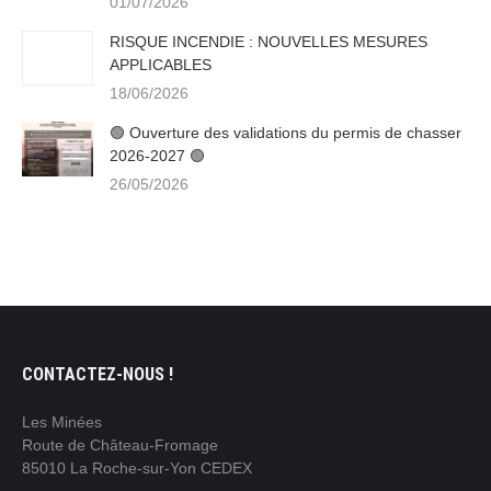
01/07/2026
RISQUE INCENDIE : NOUVELLES MESURES
APPLICABLES
18/06/2026
🟢 Ouverture des validations du permis de chasser
2026-2027 🟢
26/05/2026
CONTACTEZ-NOUS !
Les Minées
Route de Château-Fromage
85010 La Roche-sur-Yon CEDEX