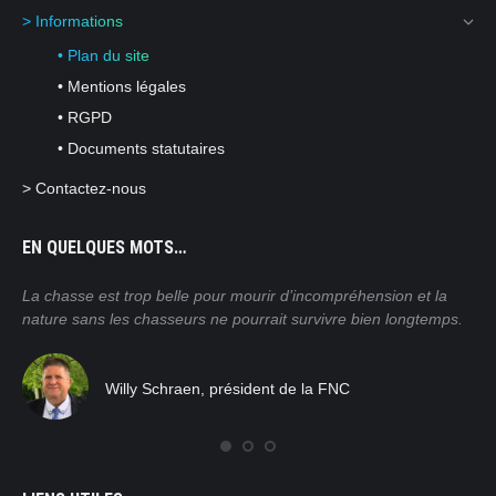
> Informations
• Plan du site
• Mentions légales
• RGPD
• Documents statutaires
> Contactez-nous
EN QUELQUES MOTS…
ain
La chasse est trop belle pour mourir d’incompréhension et la
Nos
nature sans les chasseurs ne pourrait survivre bien longtemps.
mor
pra
tro
Willy Schraen, président de la FNC
nat
rég
com