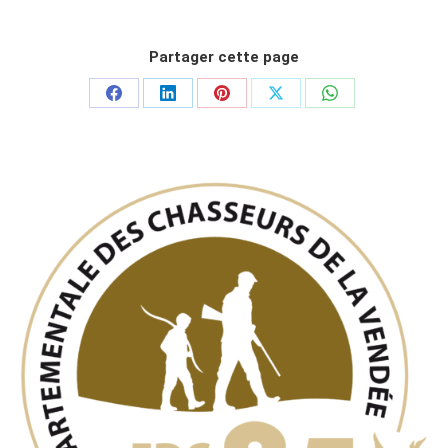
Partager cette page
Partager
Partager
Partager
Partager
Partager
sur
sur
sur
sur
sur
Facebook
LinkedIn
Pinterest
X
WhatsApp