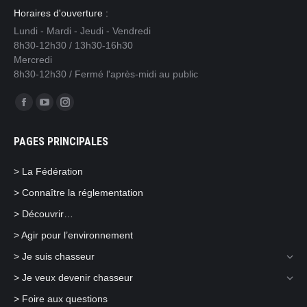
Horaires d'ouverture :
Lundi - Mardi - Jeudi - Vendredi
8h30-12h30 / 13h30-16h30
Mercredi
8h30-12h30 / Fermé l'après-midi au public
Trouvez nous sur :
Facebook
YouTube
Instagram
page
page
page
PAGES PRINCIPALES
opens
opens
opens
in
in
in
> La Fédération
new
new
new
> Connaître la réglementation
window
window
window
> Découvrir…
> Agir pour l’environnement
> Je suis chasseur
> Je veux devenir chasseur
> Foire aux questions