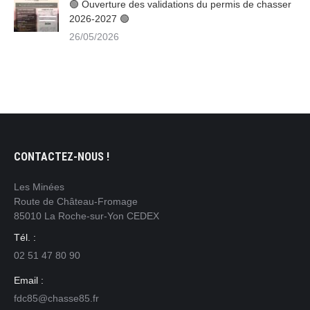
🟢 Ouverture des validations du permis de chasser
2026-2027 🟢
26/05/2026
CONTACTEZ-NOUS !
Les Minées
Route de Château-Fromage
85010 La Roche-sur-Yon CEDEX
Tél. :
02 51 47 80 90
Email :
fdc85@chasse85.fr