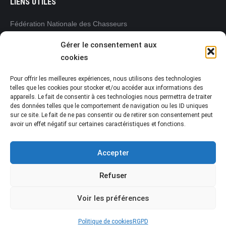
LIENS UTILES
Fédération Nationale des Chasseurs
www.chasseurdefrance.com
Gérer le consentement aux
Fédération Régionale des Chasseurs
cookies
Pays de la Loire
www.frc-paysdelaloire.com
Pour offrir les meilleures expériences, nous utilisons des technologies
L’Office français de la biodiversité (OFB)
telles que les cookies pour stocker et/ou accéder aux informations des
appareils. Le fait de consentir à ces technologies nous permettra de traiter
www.ofb.gouv.fr
des données telles que le comportement de navigation ou les ID uniques
Préfecture de la Vendée
sur ce site. Le fait de ne pas consentir ou de retirer son consentement peut
www.vendee.gouv.fr
avoir un effet négatif sur certaines caractéristiques et fonctions.
Accepter
Refuser
Voir les préférences
Fédération Départementale des Chasseurs de la Vendée
© 2021 • www.chasseur-vendeen.fr Dream-Theme — truly
premium
WordPress themes
Politique de cookies
RGPD