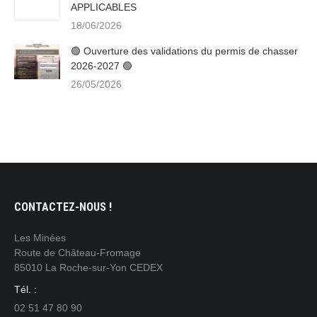
APPLICABLES
18/06/2026
🟢 Ouverture des validations du permis de chasser
2026-2027 🟢
26/05/2026
CONTACTEZ-NOUS !
Les Minées
Route de Château-Fromage
85010 La Roche-sur-Yon CEDEX
Tél. :
02 51 47 80 90