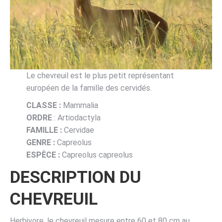
Le chevreuil est le plus petit représentant
européen de la famille des cervidés.
CLASSE :
Mammalia
ORDRE
: Artiodactyla
FAMILLE :
Cervidae
GENRE :
Capreolus
ESPÈCE :
Capreolus capreolus
DESCRIPTION DU
CHEVREUIL
Herbivore, le chevreuil mesure entre 60 et 80 cm au