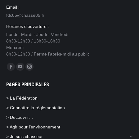
Email :
fdc85@chasse85.fr
Horaires d'ouverture :
Lundi - Mardi - Jeudi - Vendredi
8h30-12h30 / 13h30-16h30
Mercredi
8h30-12h30 / Fermé l'après-midi au public
Trouvez nous sur :
Facebook
YouTube
Instagram
page
page
page
PAGES PRINCIPALES
opens
opens
opens
in
in
in
> La Fédération
new
new
new
> Connaître la réglementation
window
window
window
> Découvrir…
> Agir pour l’environnement
> Je suis chasseur