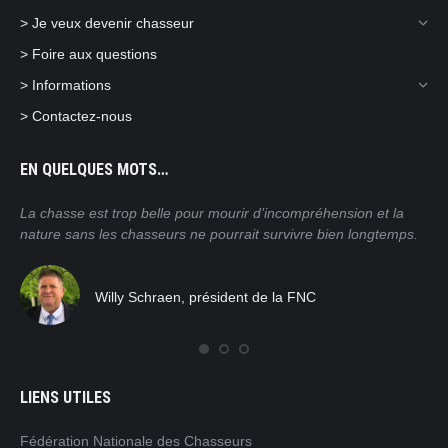
> Je veux devenir chasseur
> Foire aux questions
> Informations
> Contactez-nous
EN QUELQUES MOTS…
ain
La chasse est trop belle pour mourir d’incompréhension et la
Nos
nature sans les chasseurs ne pourrait survivre bien longtemps.
mor
pra
tro
Willy Schraen, président de la FNC
nat
rég
com
LIENS UTILES
Fédération Nationale des Chasseurs