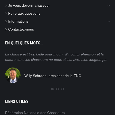
> Je veux devenir chasseur
> Foire aux questions
> Informations
> Contactez-nous
EN QUELQUES MOTS…
ain
La chasse est trop belle pour mourir d’incompréhension et la
Nos
nature sans les chasseurs ne pourrait survivre bien longtemps.
mor
pra
tro
Willy Schraen, président de la FNC
nat
rég
com
LIENS UTILES
Fédération Nationale des Chasseurs