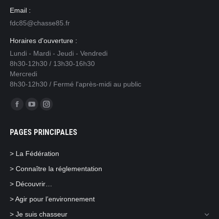
Email :
fdc85@chasse85.fr
Horaires d'ouverture :
Lundi - Mardi - Jeudi - Vendredi
8h30-12h30 / 13h30-16h30
Mercredi
8h30-12h30 / Fermé l'après-midi au public
Trouvez nous sur :
Facebook
YouTube
Instagram
page
page
page
PAGES PRINCIPALES
opens
opens
opens
in
in
in
> La Fédération
new
new
new
> Connaître la réglementation
window
window
window
> Découvrir…
> Agir pour l’environnement
> Je suis chasseur