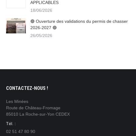
APPLICABLES
18/06/2026
🟢 Ouverture des validations du permis de chasser
2026-2027 🟢
26/05/2026
CONTACTEZ-NOUS !
Les Minées
Route de Château-Fromage
85010 La Roche-sur-Yon CEDEX
Tél. :
02 51 47 80 90