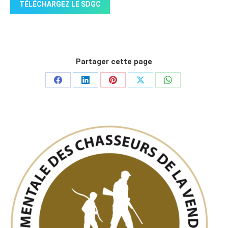
TÉLÉCHARGEZ LE SDGC
Partager cette page
Partager
Partager
Partager
Partager
Partager
sur
sur
sur
sur
sur
Facebook
LinkedIn
Pinterest
X
WhatsApp