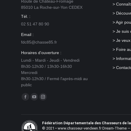
Route de Château-Fromage
fréquentées. Plutôt que de morceler les
notre expéri
> Connaît
85010 La Roche-sur-Yon CEDEX
territoires dans l’espace et dans le temps
différence e
> Découv
pour la pratique d’une activité au
placés pour 
Tél. :
détriment d’une autre, il convient de
territoriales
> Agir po
02 51 47 80 90
trouver des solutions de cohabitation
> Je suis
durable sur ces espaces naturels, dans
Email :
le respect du droit de propriété et de la
> Je veux
fdc85@chasse85.fr
réglementation en vigueur. Chacun doit
> Foire a
consentir à un effort commun, c’est ce
Horaires d'ouverture :
qu’on appelle le « bien-vivre ensemble ».
> Informa
Lundi - Mardi - Jeudi - Vendredi
8h30-12h30 / 13h30-16h30
> Contact
André Mugnier, Président du
Mercredi
groupe national de travail
8h30-12h30 / Fermé l'après-midi au
Accès et Cohabitation des
public
Espaces Ruraux
Trouvez nous sur :
Facebook
YouTube
Instagram
page
page
page
opens
opens
opens
in
in
Fédération Départementale des Chasseurs de l
in
© 2021 • www.chasseur-vendeen.fr Dream-Theme — 
new
new
new