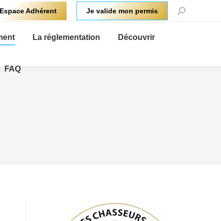
Recherche
Espace Adhérent
Je valide mon permis
:
ment
La réglementation
Découvrir
FAQ