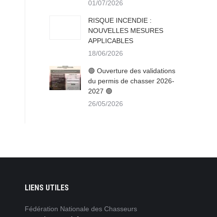
01/07/2026
RISQUE INCENDIE :
NOUVELLES MESURES
APPLICABLES
18/06/2026
🟢 Ouverture des validations
du permis de chasser 2026-
2027 🟢
26/05/2026
LIENS UTILES
Nos campagnes sont de plus en plus
Fédération Nationale des Chasseurs
Nous sommes convaincus que