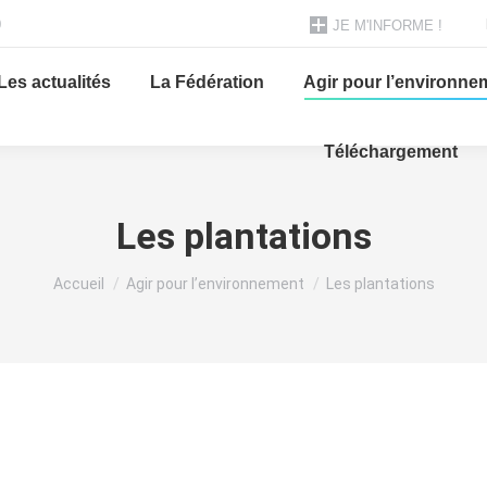
0
JE M'INFORME !
Les actualités
La Fédération
Agir pour l’environne
Téléchargement
Les plantations
Vous êtes ici :
Accueil
Agir pour l’environnement
Les plantations