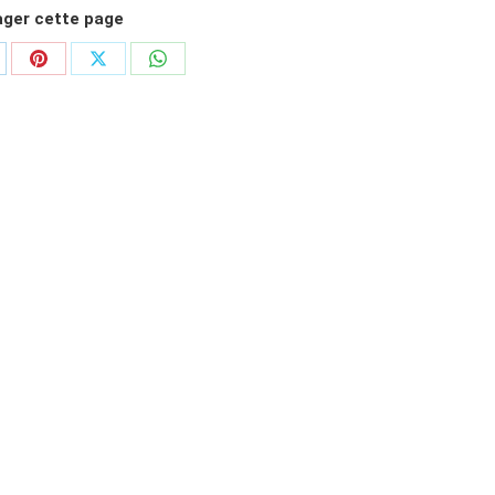
ager cette page
rtager
Partager
Partager
Partager
sur
sur
sur
nkedIn
Pinterest
X
WhatsApp