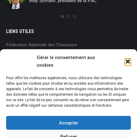
Willy Schraen, président de la FNC
nat
rég
com
LIENS UTILES
Fédération Nationale des Chasseurs
www.chasseurdefrance.com
Gérer le consentement aux
Fédération Régionale des Chasseurs
cookies
Pays de la Loire
www.frc-paysdelaloire.com
Pour offrir les meilleures expériences, nous utilisons des technologies
L’Office français de la biodiversité (OFB)
telles que les cookies pour stocker et/ou accéder aux informations des
appareils. Le fait de consentir à ces technologies nous permettra de traiter
www.ofb.gouv.fr
des données telles que le comportement de navigation ou les ID uniques
Préfecture de la Vendée
sur ce site. Le fait de ne pas consentir ou de retirer son consentement peut
www.vendee.gouv.fr
avoir un effet négatif sur certaines caractéristiques et fonctions.
Accepter
Refuser