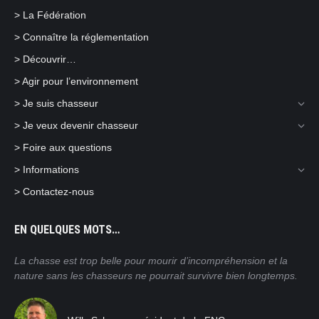
in
in
in
> La Fédération
new
new
new
> Connaître la réglementation
window
window
window
> Découvrir…
> Agir pour l’environnement
> Je suis chasseur
> Je veux devenir chasseur
> Foire aux questions
> Informations
> Contactez-nous
EN QUELQUES MOTS…
ain
La chasse est trop belle pour mourir d’incompréhension et la
Nos
nature sans les chasseurs ne pourrait survivre bien longtemps.
mor
pra
tro