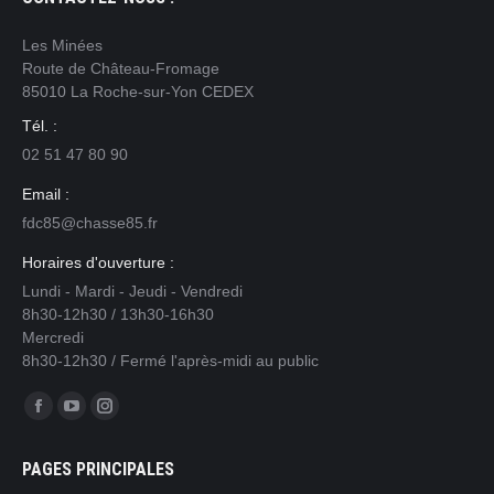
Les Minées
Route de Château-Fromage
85010 La Roche-sur-Yon CEDEX
Tél. :
02 51 47 80 90
Email :
fdc85@chasse85.fr
Horaires d'ouverture :
Lundi - Mardi - Jeudi - Vendredi
8h30-12h30 / 13h30-16h30
Mercredi
8h30-12h30 / Fermé l'après-midi au public
Trouvez nous sur :
Facebook
YouTube
Instagram
page
page
page
PAGES PRINCIPALES
opens
opens
opens