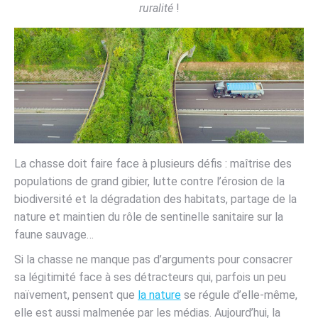
ruralité
!
La chasse doit faire face à plusieurs défis : maîtrise des
populations de grand gibier, lutte contre l’érosion de la
biodiversité et la dégradation des habitats, partage de la
nature et maintien du rôle de sentinelle sanitaire sur la
faune sauvage…
Si la chasse ne manque pas d’arguments pour consacrer
sa légitimité face à ses détracteurs qui, parfois un peu
naïvement, pensent que
la nature
se régule d’elle-même,
elle est aussi malmenée par les médias. Aujourd’hui, la