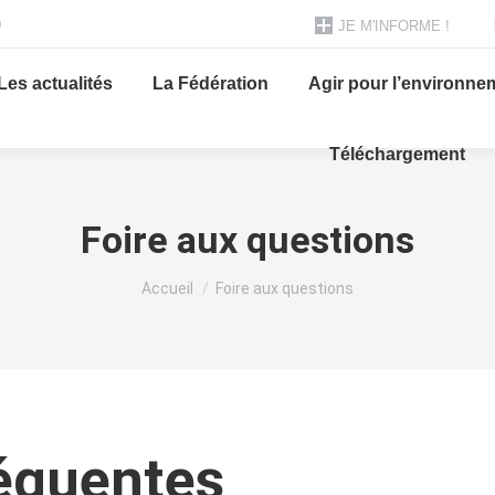
0
JE M'INFORME !
Les actualités
La Fédération
Agir pour l’environne
Téléchargement
Foire aux questions
Vous êtes ici :
Accueil
Foire aux questions
réquentes