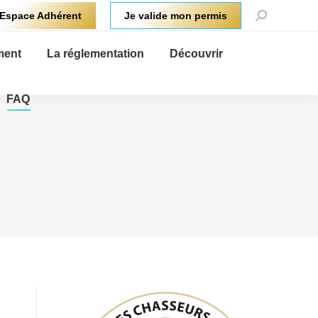
Recherche
Espace Adhérent
Je valide mon permis
:
ment
La réglementation
Découvrir
FAQ