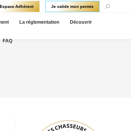
Recherche
Espace Adhérent
Je valide mon permis
:
ment
La réglementation
Découvrir
FAQ