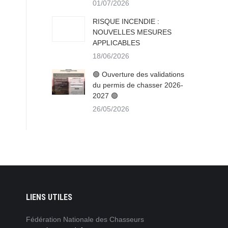
01/07/2026
RISQUE INCENDIE :
NOUVELLES MESURES
APPLICABLES
18/06/2026
🟢 Ouverture des validations
du permis de chasser 2026-
2027 🟢
26/05/2026
LIENS UTILES
Nos campagnes sont de plus en plus
Fédération Nationale des Chasseurs
Nous sommes convaincus que