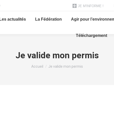
0
JE M'INFORME !
Les actualités
La Fédération
Agir pour l’environne
Téléchargement
Je valide mon permis
Vous êtes ici :
Accueil
Je valide mon permis