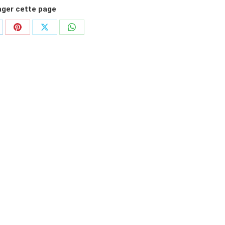
ager cette page
rtager
Partager
Partager
Partager
sur
sur
sur
nkedIn
Pinterest
X
WhatsApp