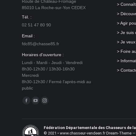
Route de Château-Fromage
fréquentées. Plutôt que de morceler les
notre expéri
> Connaît
85010 La Roche-sur-Yon CEDEX
territoires dans l’espace et dans le temps
différence e
> Découv
pour la pratique d’une activité au
placés pour 
Tél. :
détriment d’une autre, il convient de
territoriales
> Agir po
02 51 47 80 90
trouver des solutions de cohabitation
> Je suis
durable sur ces espaces naturels, dans
Email :
le respect du droit de propriété et de la
> Je veux
fdc85@chasse85.fr
réglementation en vigueur. Chacun doit
> Foire a
consentir à un effort commun, c’est ce
Horaires d'ouverture :
qu’on appelle le « bien-vivre ensemble ».
> Informa
Lundi - Mardi - Jeudi - Vendredi
8h30-12h30 / 13h30-16h30
> Contact
André Mugnier, Président du
Mercredi
groupe national de travail
8h30-12h30 / Fermé l'après-midi au
Accès et Cohabitation des
public
Espaces Ruraux
Trouvez nous sur :
Facebook
YouTube
Instagram
page
page
page
opens
opens
opens
in
in
Fédération Départementale des Chasseurs de l
in
© 2021 • www.chasseur-vendeen.fr Dream-Theme — 
new
new
new