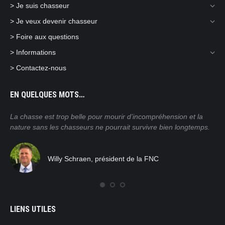
> Je suis chasseur
> Je veux devenir chasseur
> Foire aux questions
> Informations
> Contactez-nous
EN QUELQUES MOTS…
ain
La chasse est trop belle pour mourir d’incompréhension et la
Nos
nature sans les chasseurs ne pourrait survivre bien longtemps.
mor
pra
tro
Willy Schraen, président de la FNC
nat
rég
com
LIENS UTILES