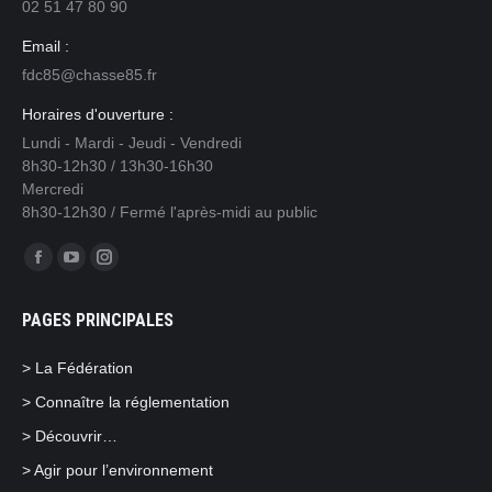
02 51 47 80 90
Email :
fdc85@chasse85.fr
Horaires d'ouverture :
Lundi - Mardi - Jeudi - Vendredi
8h30-12h30 / 13h30-16h30
Mercredi
8h30-12h30 / Fermé l'après-midi au public
Trouvez nous sur :
Facebook
YouTube
Instagram
page
page
page
PAGES PRINCIPALES
opens
opens
opens
in
in
in
> La Fédération
new
new
new
> Connaître la réglementation
window
window
window
> Découvrir…
> Agir pour l’environnement