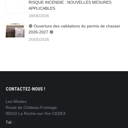
RISQUE INCENDIE : NOUVELLES MESURES
APPLICABLES
18/06/2026
🟢 Ouverture des validations du permis de chasser
2026-2027 🟢
26/05/2026
CONTACTEZ-NOUS !
Les Minées
Route de Château-Fromage
85010 La Roche-sur-Yon CEDEX
Tél. :