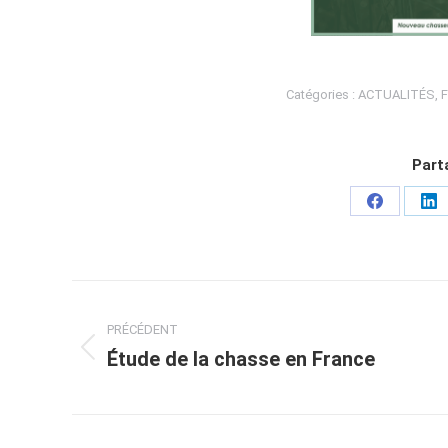
Catégories :
ACTUALITÉS
,
Parta
Partager
Pa
sur
sur
Facebook
Li
Navigation
PRÉCÉDENT
article
Étude de la chasse en France
Article
précédent
: