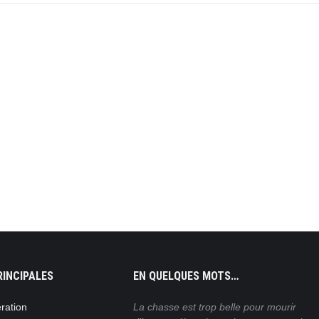
RINCIPALES
EN QUELQUES MOTS…
s convaincus que c’est
ration
La chasse est trop belle pour mourir