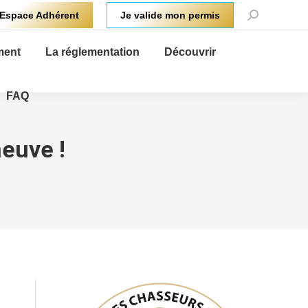
Recherche
Espace Adhérent
Je valide mon permis
:
ment
La réglementation
Découvrir
FAQ
neuve !