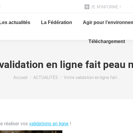
0
JE M'INFORME !
Les actualités
La Fédération
Agir pour l’environne
Téléchargement
validation en ligne fait peau 
Vous êtes ici :
Accueil
ACTUALITÉS
Votre validation en ligne fait…
de réaliser vos
validations en ligne
!