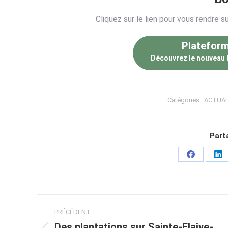
Cliquez sur le lien pour vous rendre s
Plateform
Découvrez le nouveau l
Catégories :
ACTUAL
Parta
Partager
Pa
sur
sur
Facebook
Li
Navigation
PRÉCÉDENT
article
Des plantations sur Sainte-Flaive-