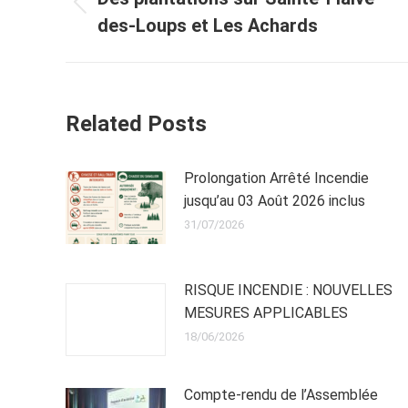
Article
des-Loups et Les Achards
précédent
:
Related Posts
Prolongation Arrêté Incendie
jusqu’au 03 Août 2026 inclus
31/07/2026
RISQUE INCENDIE : NOUVELLES
MESURES APPLICABLES
18/06/2026
Compte-rendu de l’Assemblée