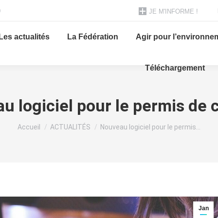
0
JE M'INFORME !
Les actualités
La Fédération
Agir pour l’environne
Téléchargement
u logiciel pour le permis de 
Vous êtes ici :
Accueil
ACTUALITÉS
Nouveau logiciel pour le permis…
Jan