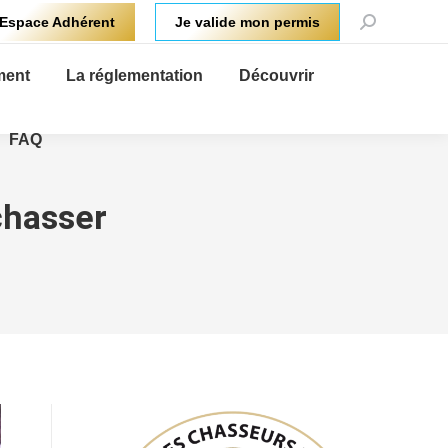
Recherche
Espace Adhérent
Je valide mon permis
:
ment
La réglementation
Découvrir
FAQ
chasser