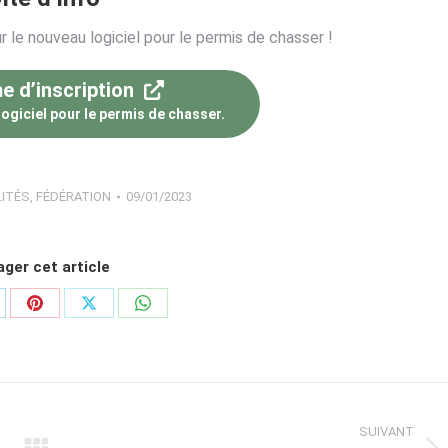
ur le nouveau logiciel pour le permis de chasser !
e d’inscription
ogiciel pour le permis de chasser.
ITÉS
,
FÉDÉRATION
09/01/2023
ger cet article
rtager
Partager
Partager
Partager
sur
sur
sur
nkedIn
Pinterest
X
WhatsApp
SUIVANT