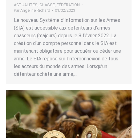
ACTUALITÉS
,
CHASSE
,
FÉDÉRATION
Par
Angéline Richard
01/02/2023
Le nouveau Système d’Information sur les Armes
(SIA) est accessible aux détenteurs d’armes
chasseurs (majeurs) depuis le 8 février 2022. La
création d’un compte personnel dans le SIA est
maintenant obligatoire pour acquérir ou céder une
arme. Le SIA repose sur l’interconnexion de tous
les acteurs du monde des armes. Lorsqu’un
détenteur achète une arme,…