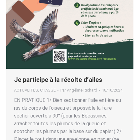
Je participe à la récolte d’ailes
ACTUALITÉS
,
CHASSE
Par
Angéline Richard
18/10/2024
EN PRATIQUE 1/ Bien sectionner l’aile entière au
ras du corps de l’oiseau et si possible la faire
sécher ouverte à 90° (pour les Bécassines,
arracher toutes les plumes de la queue et
scotcher les plumes par la base sur du papier.) 2/
Placer le tout dans une enveloppe en papier (ne