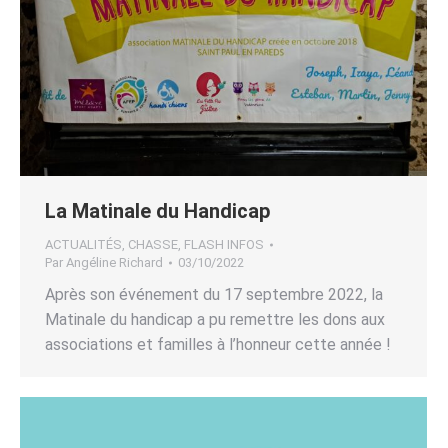
La Matinale du Handicap
ACTUALITÉS
,
CHASSE
,
FLASH INFOS
Par
Angéline Richard
03/10/2022
Après son événement du 17 septembre 2022, la
Matinale du handicap a pu remettre les dons aux
associations et familles à l’honneur cette année !