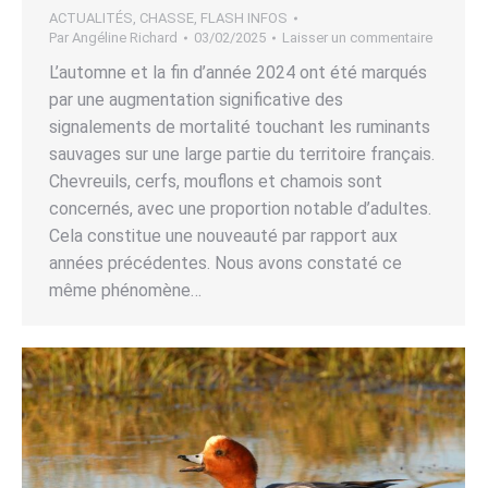
ACTUALITÉS
,
CHASSE
,
FLASH INFOS
Par
Angéline Richard
03/02/2025
Laisser un commentaire
L’automne et la fin d’année 2024 ont été marqués
par une augmentation significative des
signalements de mortalité touchant les ruminants
sauvages sur une large partie du territoire français.
Chevreuils, cerfs, mouflons et chamois sont
concernés, avec une proportion notable d’adultes.
Cela constitue une nouveauté par rapport aux
années précédentes. Nous avons constaté ce
même phénomène…