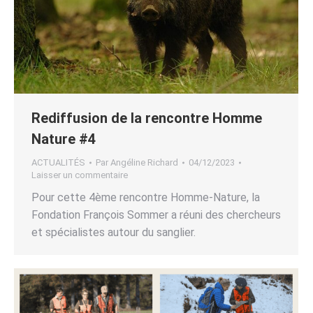
Rediffusion de la rencontre Homme
Nature #4
ACTUALITÉS
Par
Angéline Richard
04/12/2023
Laisser un commentaire
Pour cette 4ème rencontre Homme-Nature, la
Fondation François Sommer a réuni des chercheurs
et spécialistes autour du sanglier.