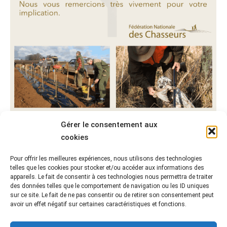
Gérer le consentement aux
Grande étude chasse 2023
cookies
ACTUALITÉS
,
CHASSE
Par
Angéline Richard
17/02/2023
Pour offrir les meilleures expériences, nous utilisons des technologies
Répondez à la grande étude sur la chasse en 2023
telles que les cookies pour stocker et/ou accéder aux informations des
!
appareils. Le fait de consentir à ces technologies nous permettra de traiter
des données telles que le comportement de navigation ou les ID uniques
sur ce site. Le fait de ne pas consentir ou de retirer son consentement peut
avoir un effet négatif sur certaines caractéristiques et fonctions.