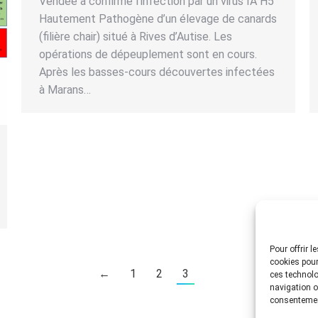
Vendée a confirmé l’infection par un virus IA H5
Hautement Pathogène d’un élevage de canards
(filière chair) situé à Rives d’Autise. Les
opérations de dépeuplement sont en cours.
Après les basses-cours découvertes infectées
à Marans…
Pour offrir 
cookies pour
←
1
2
3
ces technolo
navigation ou
consentement