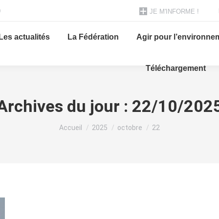
0
JE M'INFORME !
Les actualités
La Fédération
Agir pour l’environne
Téléchargement
Archives du jour :
22/10/202
Vous êtes ici :
Accueil
2025
octobre
22