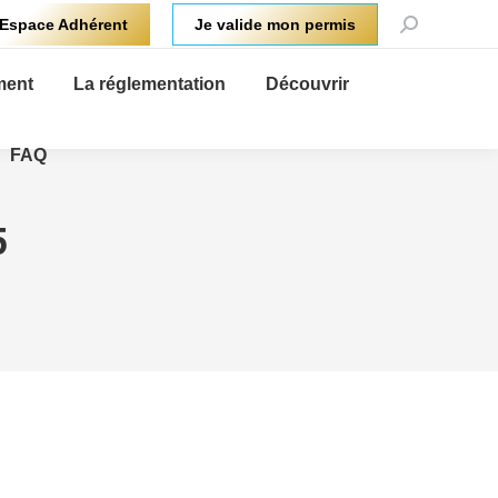
Recherche
Espace Adhérent
Je valide mon permis
:
ment
La réglementation
Découvrir
FAQ
5