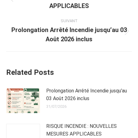
Article
APPLICABLES
précédent
:
SUIVANT
Prolongation Arrêté Incendie jusqu’au 03
Article
Août 2026 inclus
suivant
:
Related Posts
Prolongation Arrêté Incendie jusqu’au
03 Août 2026 inclus
31/07/2026
RISQUE INCENDIE : NOUVELLES
MESURES APPLICABLES