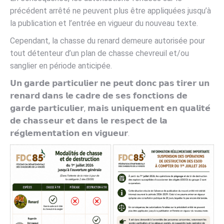
précédent arrêté ne peuvent plus être appliquées jusqu’à
la publication et l’entrée en vigueur du nouveau texte.
Cependant, la chasse du renard demeure autorisée pour
tout détenteur d’un plan de chasse chevreuil et/ou
sanglier en période anticipée.
𝗨𝗻 𝗴𝗮𝗿𝗱𝗲 𝗽𝗮𝗿𝘁𝗶𝗰𝘂𝗹𝗶𝗲𝗿 𝗻𝗲 𝗽𝗲𝘂𝘁 𝗱𝗼𝗻𝗰 𝗽𝗮𝘀 𝘁𝗶𝗿𝗲𝗿 𝘂𝗻
𝗿𝗲𝗻𝗮𝗿𝗱 𝗱𝗮𝗻𝘀 𝗹𝗲 𝗰𝗮𝗱𝗿𝗲 𝗱𝗲 𝘀𝗲𝘀 𝗳𝗼𝗻𝗰𝘁𝗶𝗼𝗻𝘀 𝗱𝗲
𝗴𝗮𝗿𝗱𝗲 𝗽𝗮𝗿𝘁𝗶𝗰𝘂𝗹𝗶𝗲𝗿, 𝗺𝗮𝗶𝘀 𝘂𝗻𝗶𝗾𝘂𝗲𝗺𝗲𝗻𝘁 𝗲𝗻 𝗾𝘂𝗮𝗹𝗶𝘁𝗲́
𝗱𝗲 𝗰𝗵𝗮𝘀𝘀𝗲𝘂𝗿 𝗲𝘁 𝗱𝗮𝗻𝘀 𝗹𝗲 𝗿𝗲𝘀𝗽𝗲𝗰𝘁 𝗱𝗲 𝗹𝗮
𝗿𝗲́𝗴𝗹𝗲𝗺𝗲𝗻𝘁𝗮𝘁𝗶𝗼𝗻 𝗲𝗻 𝘃𝗶𝗴𝘂𝗲𝘂𝗿.