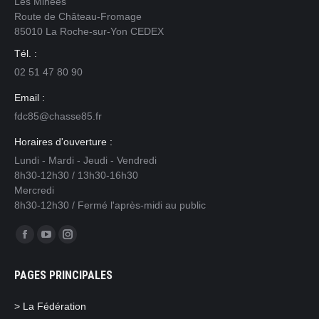
Les Minées
Route de Château-Fromage
85010 La Roche-sur-Yon CEDEX
Tél. :
02 51 47 80 90
Email :
fdc85@chasse85.fr
Horaires d'ouverture :
Lundi - Mardi - Jeudi - Vendredi
8h30-12h30 / 13h30-16h30
Mercredi
8h30-12h30 / Fermé l'après-midi au public
Trouvez nous sur :
Facebook
YouTube
Instagram
page
page
page
PAGES PRINCIPALES
opens
opens
opens
in
in
in
> La Fédération
new
new
new