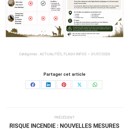
Catégories :
ACTUALITÉS
,
FLASH INFOS
01/07/2026
Partager cet article
Partager
Partager
Partager
Partager
Partager
sur
sur
sur
sur
sur
Facebook
LinkedIn
Pinterest
X
WhatsApp
Navigation
PRÉCÉDENT
article
RISQUE INCENDIE : NOUVELLES MESURES