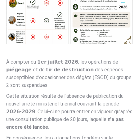
2026
À compter du 𝟭𝗲𝗿 𝗷𝘂𝗶𝗹𝗹𝗲𝘁 𝟮𝟬𝟮𝟲, les opérations de
𝗽𝗶𝗲́𝗴𝗲𝗮𝗴𝗲 et de 𝘁𝗶𝗿 𝗱𝗲 𝗱𝗲𝘀𝘁𝗿𝘂𝗰𝘁𝗶𝗼𝗻 des espèces
susceptibles d’occasionner des dégâts (ESOD) du groupe
2 sont suspendues.
Cette situation résulte de l’absence de publication du
nouvel arrêté ministériel triennal couvrant la période
𝟮𝟬𝟮𝟲-𝟮𝟬𝟮𝟵. Celui-ci ne pourra entrer en vigueur qu’après
une consultation publique de 20 jours, laquelle
n’a pas
encore été lancée
.
En conséquence, les autorisations fondées sur le