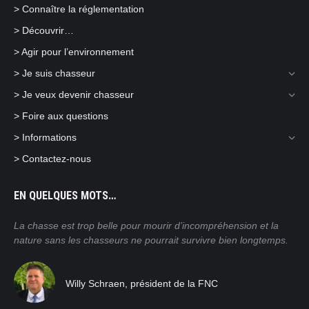
> Connaître la réglementation
window
window
window
> Découvrir…
> Agir pour l’environnement
> Je suis chasseur
> Je veux devenir chasseur
> Foire aux questions
> Informations
> Contactez-nous
EN QUELQUES MOTS…
ain
La chasse est trop belle pour mourir d’incompréhension et la
Nos
nature sans les chasseurs ne pourrait survivre bien longtemps.
mor
pra
tro
Willy Schraen, président de la FNC
nat
rég