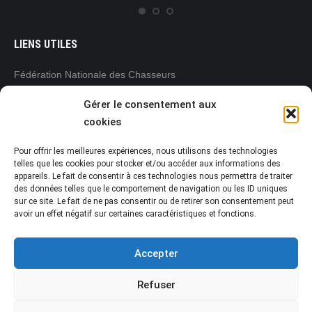
com
LIENS UTILES
Fédération Nationale des Chasseurs
www.chasseurdefrance.com
Gérer le consentement aux
Fédération Régionale des Chasseurs
cookies
Pays de la Loire
www.frc-paysdelaloire.com
Pour offrir les meilleures expériences, nous utilisons des technologies
L’Office français de la biodiversité (OFB)
telles que les cookies pour stocker et/ou accéder aux informations des
www.ofb.gouv.fr
appareils. Le fait de consentir à ces technologies nous permettra de traiter
des données telles que le comportement de navigation ou les ID uniques
Préfecture de la Vendée
sur ce site. Le fait de ne pas consentir ou de retirer son consentement peut
www.vendee.gouv.fr
avoir un effet négatif sur certaines caractéristiques et fonctions.
Accepter
Refuser