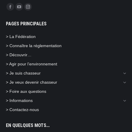
Trouvez nous sur :
Facebook
YouTube
Instagram
page
page
page
PAGES PRINCIPALES
opens
opens
opens
in
in
in
> La Fédération
new
new
new
> Connaître la réglementation
window
window
window
> Découvrir…
> Agir pour l’environnement
> Je suis chasseur
> Je veux devenir chasseur
> Foire aux questions
> Informations
> Contactez-nous
EN QUELQUES MOTS…