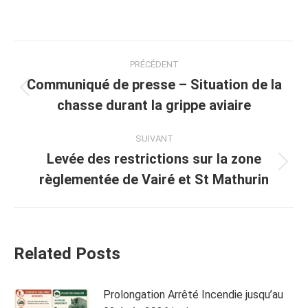
sur
sur
sur
sur
sur
Facebook
LinkedIn
Pinterest
X
WhatsApp
Navigation
PRÉCÉDENT
article
Communiqué de presse – Situation de la
Article
chasse durant la grippe aviaire
précédent
:
SUIVANT
Levée des restrictions sur la zone
Article
règlementée de Vairé et St Mathurin
suivant
:
Related Posts
Prolongation Arrêté Incendie jusqu’au