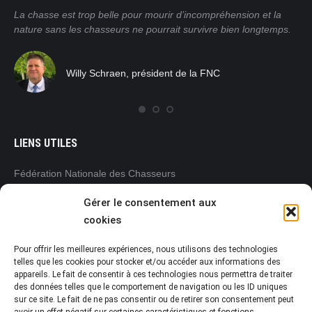
ain
La chasse est trop belle pour mourir d’incompréhension et la
Nos
nature sans les chasseurs ne pourrait survivre bien longtemps.
mor
pra
tro
Willy Schraen, président de la FNC
nat
rég
com
LIENS UTILES
Fédération Nationale des Chasseurs
www.chasseurdefrance.com
Gérer le consentement aux
Fédération Régionale des Chasseurs
cookies
Pays de la Loire
www.frc-paysdelaloire.com
Pour offrir les meilleures expériences, nous utilisons des technologies
L’Office français de la biodiversité (OFB)
telles que les cookies pour stocker et/ou accéder aux informations des
appareils. Le fait de consentir à ces technologies nous permettra de traiter
www.ofb.gouv.fr
des données telles que le comportement de navigation ou les ID uniques
Préfecture de la Vendée
sur ce site. Le fait de ne pas consentir ou de retirer son consentement peut
www.vendee.gouv.fr