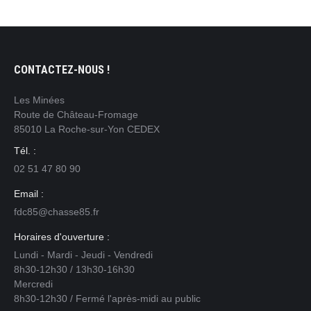
CONTACTEZ-NOUS !
Les Minées
Route de Château-Fromage
85010 La Roche-sur-Yon CEDEX
Tél. :
02 51 47 80 90
Email :
fdc85@chasse85.fr
Horaires d'ouverture :
Lundi - Mardi - Jeudi - Vendredi
8h30-12h30 / 13h30-16h30
Mercredi
8h30-12h30 / Fermé l'après-midi au public