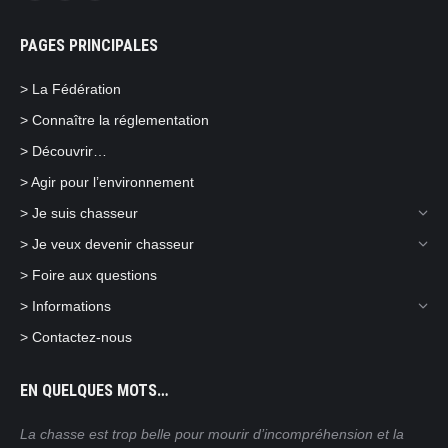
page
page
page
PAGES PRINCIPALES
opens
opens
opens
in
in
in
> La Fédération
new
new
new
> Connaître la réglementation
window
window
window
> Découvrir…
> Agir pour l’environnement
> Je suis chasseur
> Je veux devenir chasseur
> Foire aux questions
> Informations
> Contactez-nous
EN QUELQUES MOTS…
ain
La chasse est trop belle pour mourir d’incompréhension et la
Nos