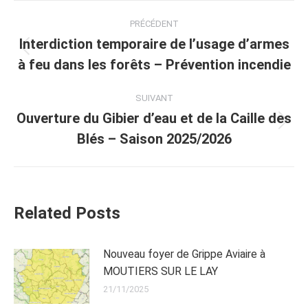
Navigation
PRÉCÉDENT
article
Interdiction temporaire de l’usage d’armes
Article
à feu dans les forêts – Prévention incendie
précédent
:
SUIVANT
Ouverture du Gibier d’eau et de la Caille des
Article
Blés – Saison 2025/2026
suivant
:
Related Posts
Nouveau foyer de Grippe Aviaire à
MOUTIERS SUR LE LAY
21/11/2025