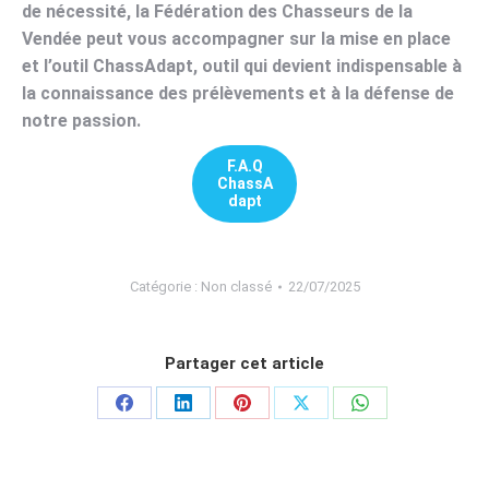
de nécessité, la Fédération des Chasseurs de la
Vendée peut vous accompagner sur la mise en place
et l’outil ChassAdapt, outil qui devient indispensable à
la connaissance des prélèvements et à la défense de
notre passion.
F.A.Q
ChassA
dapt
Catégorie :
Non classé
22/07/2025
Partager cet article
Partager
Partager
Partager
Partager
Partager
sur
sur
sur
sur
sur
Facebook
LinkedIn
Pinterest
X
WhatsApp