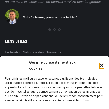
nature sans les chasseurs ne pourrait survivre bien longtemps.
mor
pra
tro
Willy Schraen, président de la FNC
nat
rég
com
LIENS UTILES
Fédération Nationale des Chasseurs
www.chasseurdefrance.com
Gérer le consentement aux
Fédération Régionale des Chasseurs
cookies
Pays de la Loire
www.frc-paysdelaloire.com
Pour offrir les meilleures expériences, nous utilisons des technologies
L’Office français de la biodiversité (OFB)
telles que les cookies pour stocker et/ou accéder aux informations des
www.ofb.gouv.fr
appareils. Le fait de consentir à ces technologies nous permettra de traiter
des données telles que le comportement de navigation ou les ID uniques
Préfecture de la Vendée
sur ce site. Le fait de ne pas consentir ou de retirer son consentement peut
www.vendee.gouv.fr
avoir un effet négatif sur certaines caractéristiques et fonctions.