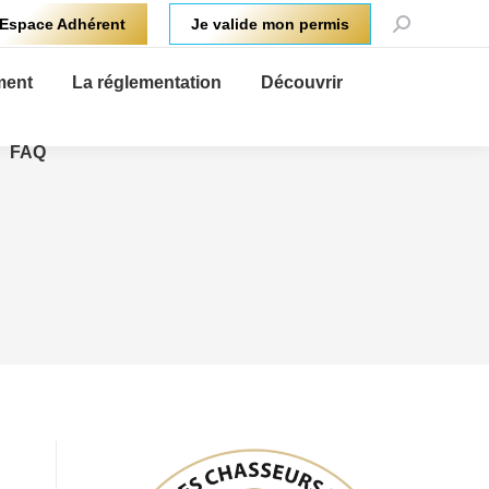
Recherche
Espace Adhérent
Je valide mon permis
:
ment
La réglementation
Découvrir
FAQ