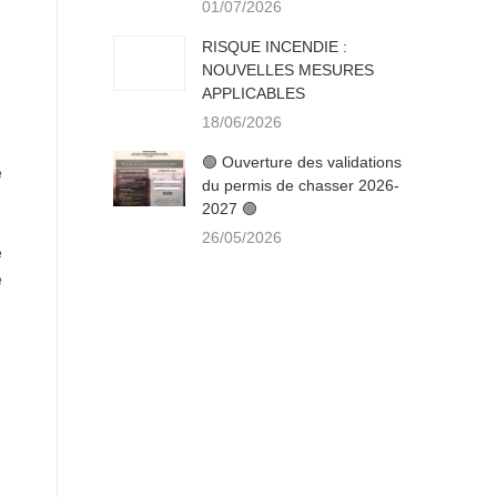
01/07/2026
RISQUE INCENDIE :
NOUVELLES MESURES
APPLICABLES
18/06/2026
🟢 Ouverture des validations
e
du permis de chasser 2026-
t
2027 🟢
u
26/05/2026
e
e
s
s