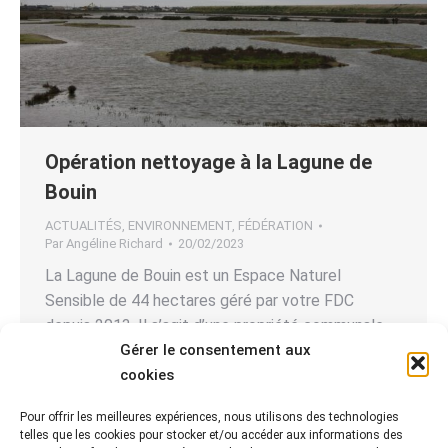
Opération nettoyage à la Lagune de
Bouin
ACTUALITÉS
,
ENVIRONNEMENT
,
FÉDÉRATION
Par
Angéline Richard
20/02/2023
La Lagune de Bouin est un Espace Naturel
Sensible de 44 hectares géré par votre FDC
depuis 2013. Il s’agit d’une propriété communale,
Gérer le consentement aux
fermée au public, avec de forts enjeux
cookies
ornithologiques. Tout au long de l’année, elle
accueille de nombreux oiseaux. Quand vient le
Pour offrir les meilleures expériences, nous utilisons des technologies
printemps, ceux-ci cherchent à nicher sur la
telles que les cookies pour stocker et/ou accéder aux informations des