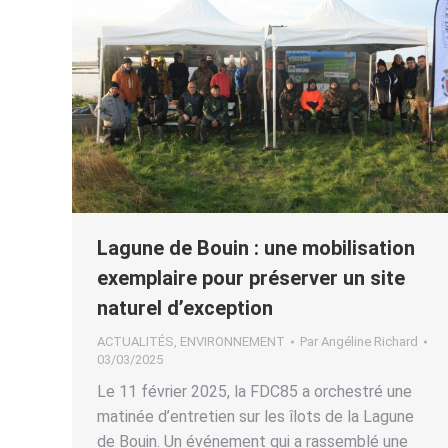
Lagune de Bouin : une mobilisation
exemplaire pour préserver un site
naturel d’exception
ACTUALITÉS
,
ENVIRONNEMENT
Par
Angéline Richard
03/03/2025
Le 11 février 2025, la FDC85 a orchestré une
matinée d’entretien sur les îlots de la Lagune
de Bouin. Un événement qui a rassemblé une