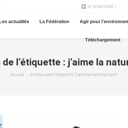
0
JE M'INFORME !
Les actualités
La Fédération
Agir pour l’environne
Téléchargement
de l’étiquette :
j’aime la natu
Vous êtes ici :
Accueil
Articles avec l’étiquette "j’aime la nature propre"