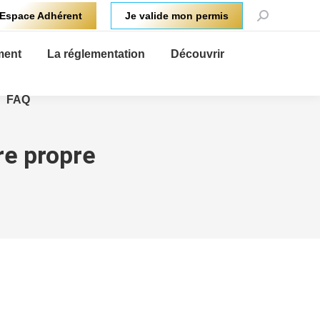
Recherche
Espace Adhérent
Je valide mon permis
:
ment
La réglementation
Découvrir
FAQ
re propre