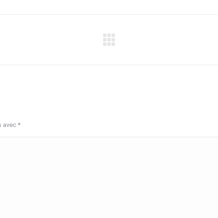
Album
suivant
:
s avec
*