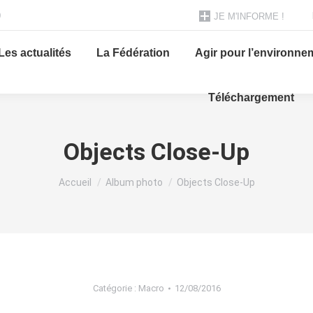
0
JE M'INFORME !
Les actualités
La Fédération
Agir pour l’environne
Téléchargement
Objects Close-Up
Vous êtes ici :
Accueil
Album photo
Objects Close-Up
Catégorie :
Macro
12/08/2016