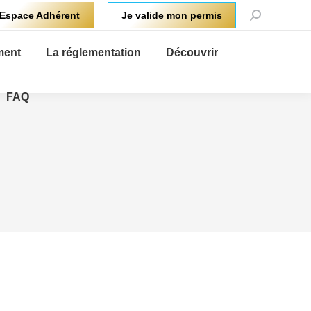
Recherche
Espace Adhérent
Je valide mon permis
:
ment
La réglementation
Découvrir
FAQ