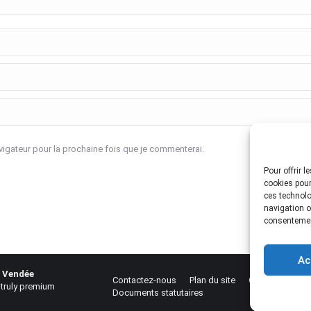
igateur pour la prochaine fois que je commenterai.
Pour offrir 
cookies pour
ces technolo
navigation ou
consentement
Ac
a Vendée
Contactez-nous
Plan du site
Glossaire
Me
truly
premium
Documents statutaires