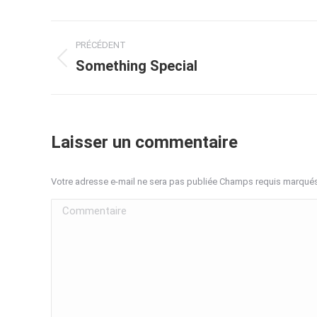
Navigation
PRÉCÉDENT
album
Something Special
Album
précédent
:
Laisser un commentaire
Votre adresse e-mail ne sera pas publiée Champs requis marqué
Commentaire