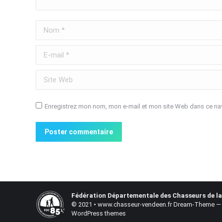
Nom *
E-mail *
Site Web
Enregistrez mon nom, mon e-mail et mon site Web dans ce nav
Poster commentaire
Fédération Départementale des Chasseurs de l
© 2021 • www.chasseur-vendeen.fr Dream-Theme — 
WordPress themes