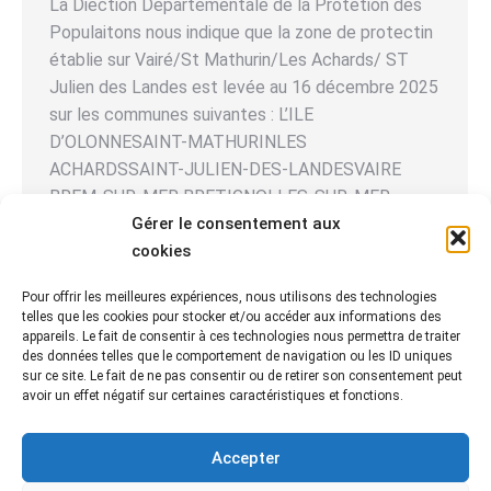
La Diection Départementale de la Protetion des
Populaitons nous indique que la zone de protectin
établie sur Vairé/St Mathurin/Les Achards/ ST
Julien des Landes est levée au 16 décembre 2025
sur les communes suivantes : L’ILE
D’OLONNESAINT-MATHURINLES
ACHARDSSAINT-JULIEN-DES-LANDESVAIRE
BREM-SUR-MER BRETIGNOLLES-SUR-MER
GIVRAND GROSBREUIL L’AIGUILLON-SUR-VIE LA
Gérer le consentement aux
CHAIZE-GIRAUD LANDEVIEILLE LE GIROUARD
cookies
LES SABLES D’OLONNE SAINT-GILLES-CROIX-
Pour offrir les meilleures expériences, nous utilisons des technologies
DE-VIE SAINTE-FLAIVE-DES-LOUPS SAINTE-FOY
telles que les cookies pour stocker et/ou accéder aux informations des
TALMONT-SAINT-HILAIRE…
appareils. Le fait de consentir à ces technologies nous permettra de traiter
des données telles que le comportement de navigation ou les ID uniques
sur ce site. Le fait de ne pas consentir ou de retirer son consentement peut
avoir un effet négatif sur certaines caractéristiques et fonctions.
Accepter