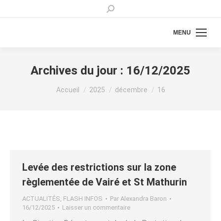
Recherche
:
MENU
Archives du jour :
16/12/2025
Vous êtes ici :
Accueil
2025
décembre
16
Levée des restrictions sur la zone
règlementée de Vairé et St Mathurin
ACTUALITÉS
,
FLASH INFOS
Par
Alexandra Baron
16/12/2025
Laisser un commentaire