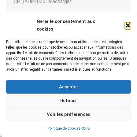
CP_IAHP2025Télécharger
Gérer le consentement aux
cookies
Pour offrir les meilleures expériences, nous utilisons des technologies
telles que les cookies pour stocker et/ou accéder aux informations des
appareils. Le fait de consentir à ces technologies nous permettra de traiter
des données telles que le comportement de navigation ou les ID uniques
Fédération Départementale des Chasseurs de la Vendée
sur ce site. Le fait de ne pas consentir ou de retirer son consentement peut
© 2021 • www.chasseur-vendeen.fr Dream-Theme — truly
premium
avoir un effet négatif sur certaines caractéristiques et fonctions.
WordPress themes
MENU FOOTER 2
Accepter
Refuser
Voir les préférences
Politique de cookies
RGPD