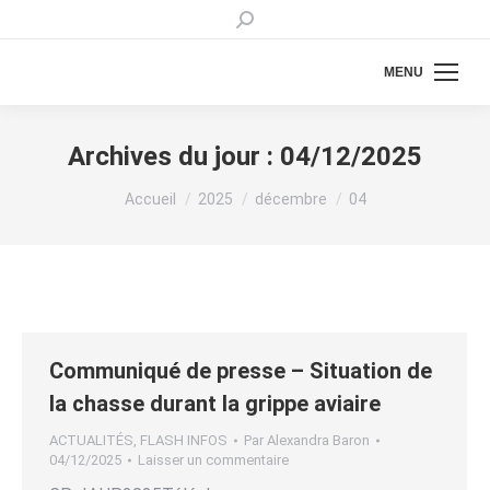
Recherche
:
MENU
Archives du jour :
04/12/2025
Vous êtes ici :
Accueil
2025
décembre
04
Communiqué de presse – Situation de
la chasse durant la grippe aviaire
ACTUALITÉS
,
FLASH INFOS
Par
Alexandra Baron
04/12/2025
Laisser un commentaire