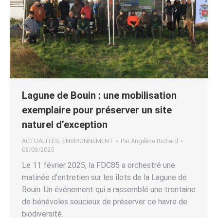
Lagune de Bouin : une mobilisation
exemplaire pour préserver un site
naturel d’exception
ACTUALITÉS
,
ENVIRONNEMENT
Par
Angéline Richard
03/03/2025
Le 11 février 2025, la FDC85 a orchestré une
matinée d’entretien sur les îlots de la Lagune de
Bouin. Un événement qui a rassemblé une trentaine
de bénévoles soucieux de préserver ce havre de
biodiversité.