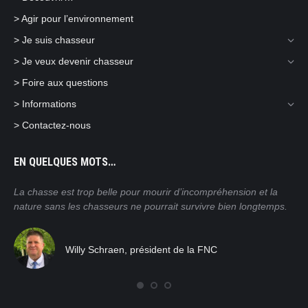
> Agir pour l’environnement
> Je suis chasseur
> Je veux devenir chasseur
> Foire aux questions
> Informations
> Contactez-nous
EN QUELQUES MOTS…
ain
La chasse est trop belle pour mourir d’incompréhension et la
Nos
nature sans les chasseurs ne pourrait survivre bien longtemps.
mor
pra
tro
Willy Schraen, président de la FNC
nat
rég
com