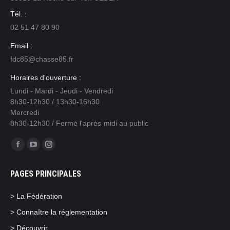
Tél. :
02 51 47 80 90
Email :
fdc85@chasse85.fr
Horaires d'ouverture :
Lundi - Mardi - Jeudi - Vendredi
8h30-12h30 / 13h30-16h30
Mercredi
8h30-12h30 / Fermé l'après-midi au public
Trouvez nous sur :
Facebook
YouTube
Instagram
page
page
page
PAGES PRINCIPALES
opens
opens
opens
in
in
in
> La Fédération
new
new
new
> Connaître la réglementation
window
window
window
> Découvrir…