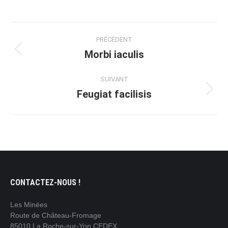
sur
sur
sur
sur
sur
Facebook
LinkedIn
Pinterest
X
WhatsApp
Navigation
PRÉCÉDENT
de
Morbi iaculis
Onglet
précédent
commentaire
SUIVANT
Feugiat facilisis
Projets
similaires
CONTACTEZ-NOUS !
Les Minées
Route de Château-Fromage
85010 La Roche-sur-Yon CEDEX