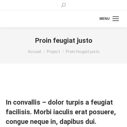
Recherche
:
MENU
Proin feugiat justo
Vous êtes ici :
Accueil
Project
Proin feugiat justo
In convallis – dolor turpis a feugiat
facilisis. Morbi iaculis erat posuere,
congue neque in, dapibus dui.