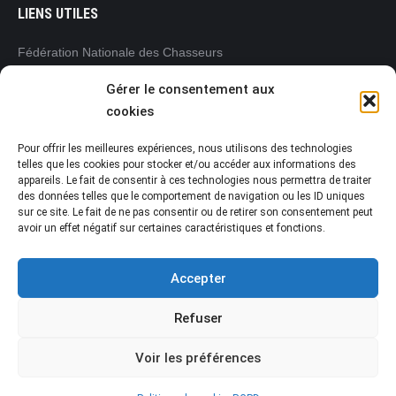
LIENS UTILES
Fédération Nationale des Chasseurs
www.chasseurdefrance.com
Gérer le consentement aux
Fédération Régionale des Chasseurs
cookies
Pays de la Loire
www.frc-paysdelaloire.com
Pour offrir les meilleures expériences, nous utilisons des technologies
L’Office français de la biodiversité (OFB)
telles que les cookies pour stocker et/ou accéder aux informations des
appareils. Le fait de consentir à ces technologies nous permettra de traiter
www.ofb.gouv.fr
des données telles que le comportement de navigation ou les ID uniques
Préfecture de la Vendée
sur ce site. Le fait de ne pas consentir ou de retirer son consentement peut
www.vendee.gouv.fr
avoir un effet négatif sur certaines caractéristiques et fonctions.
Accepter
Refuser
Voir les préférences
Fédération Départementale des Chasseurs de la Vendée
© 2021 • www.chasseur-vendeen.fr Dream-Theme — truly
premium
WordPress themes